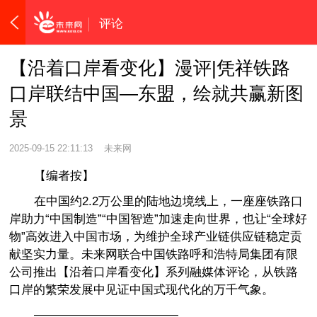
评论
【沿着口岸看变化】漫评|凭祥铁路
口岸联结中国—东盟，绘就共赢新图
景
2025-09-15 22:11:13
未来网
【编者按】
在中国约2.2万公里的陆地边境线上，一座座铁路口
岸助力“中国制造”“中国智造”加速走向世界，也让“全球好
物”高效进入中国市场，为维护全球产业链供应链稳定贡
献坚实力量。未来网联合中国铁路呼和浩特局集团有限
公司推出【沿着口岸看变化】系列融媒体评论，从铁路
口岸的繁荣发展中见证中国式现代化的万千气象。
————————————