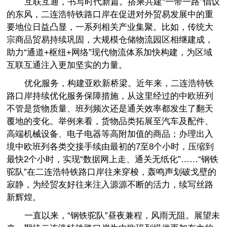
互联互通，书写时代新篇。搭乘共建“一带一路”倡议
的东风，二连浩特铁路口岸在促进对外贸易发展中的重
要地位日益凸显，一系列相关产业集聚。比如，传统大
宗商品贸易持续巩固，大规模仓储物流园区相继建成，
助力“通道+枢纽+网络”现代物流体系加快构建，为区域
互联互通注入更加坚实的力量。
优化服务，构建亚欧新桥梁。近年来，二连浩特铁
路口岸持续优化服务保障措施，从这里经过的中欧班列
不管是货物质量、班列频次还是通关效率都发生了翻天
覆地的变化。举例来看，货物品类拓展至汽车及配件、
高端机械设备、电子电器等高附加值的商品；办理出入
境中欧班列各类交接手续由最初的7至8个小时，压缩到
最快2个小时，实现“数据网上走、通关无纸化”……“钢铁
驼队”在二连浩特铁路口岸往来穿梭，轰鸣声划破戈壁的
寂静，为经贸友好往来注入源源不断的活力，续写丝路
新辉煌。
一直以来，“钢铁驼队”昼夜兼程，风雨无阻。展望未